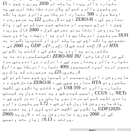
ملیارد ډالر وي.دا پایله تر 2050 پورې د چین د 15
ټریلیون ډالرو کمولو پلان سره مطابقت لري چې په
اوسط ډول د 500 ملیارد امریکایی ډالرو نوې پانګه
اچونه (ریفري 22).په هرصورت، د ZERO-H سناریو کې د
چین د انرژي سیسټم او صنعتي فیډ سټاکونو کې د پاک
هایدروجن انتخابونو معرفي کول د 2060 کال پورې د
18.91 ټریلیون امریکایي ډالرو په ارزښت د پام وړ ټیټ
مجموعي پانګه اچونې پایله لري او کلنۍ.
پانګونه به
په 2060 کې د GDP له 1٪ څخه کمه شي (انځور.
۴).د HTA
سکتورونو په اړه، په هغو کې د کلنۍ پانګونې
لګښت
سکټورونه به په ZERO-NH کې هر کال شاوخوا 392
ملیارد ډالر وي
سناریو، چې د انرژی د وړاندوینې سره
سمون لري
د لیږد کمیسیون (400 ملیارد امریکایي ډالر)
(ریفري. 23).په هرصورت، که پاک وي
هایدروجن د انرژي سیسټم او کیمیاوي فیډ سټاکونو کې
شامل شوی ، د ZERO-H سناریو ښیې چې د HTA سکتورونو
کې د کلنۍ پانګوونې لګښت US$ 359 ملیارد ډالرو ته
راټیټ کیدی شي ، په عمده ډول په قیمتي CCUS یا NETs
باندې تکیه کمولو سره.زموږ پایلې وړاندیز کوي چې د
پاک هایدروجن کارول کولی شي د 1.72 ټریلیون ډالرو
پانګوونې لګښت خوندي کړي او په مجموعي GDP (2020-
2060) کې تر 2060 پورې د هایدروجن پرته د لارې په
پرتله د 0.13٪ زیان مخه ونیسي.