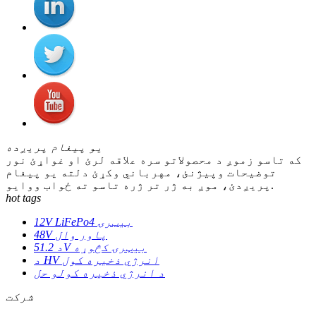
یو پیغام پریږده
که تاسو زموږ د محصولاتو سره علاقه لرئ او غواړئ نور
توضیحات وپیژنئ، مهرباني وکړئ دلته یو پیغام
پریږدئ، موږ به ژر تر ژره تاسو ته ځواب ووایو.
hot tags
12V LiFePo4 بیټرۍ
48V پاور وال
د 51.2V بیټرۍ کڅوړه
د HV انرژي ذخیره کول
د انرژي ذخیره کولو حل
شرکت