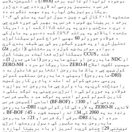
موجوده تولیداتو غالبه برخه (89.6٪) د اکسیجن-بلاسټ
فرنس د بنسټیز پروسې له لارې ده، چې د دې ژور
ډیکاربونیزیشن لپاره یوه مهمه ننګونه ده.
صنعتپه ۲۰۱۹ کال کې د چين د ټول توليد په سلو کې ۱۰.۴
برخه د بريښنايي قوس د فرنس په بهير کې جوړه شوې چې
د نړۍ د منځنۍ ونډې په پرتله ۱۷.۵٪ کمه او د امريکا
متحده ايالاتو په پرتله ۵۹.۳٪ کمه ده.موږ په ماډل کې
د فولادو جوړولو 60 مهمې اخراج کمولو ټیکنالوژۍ
تحلیل کړې او په شپږو کټګوریو کې یې طبقه بندي کړې
(2a انځور): د موادو موثریت ښه کول، د پرمختللي
ټیکنالوژۍ فعالیت، بریښنا کول، CCUS، شنه
هایدروجن او نیلي هایدروجن (اضافی جدول 1).د NDC او
ZERO-NH سناریوګانو سره د ZERO-H سیسټم لګښت اصلاح
کول ښیي چې د پاک هایدروجن انتخابونو شاملول به د
اوسپنې د هایدروجن مستقیم کمولو (هایډروجن-DRI)
پروسې معرفي کولو له امله د پام وړ کاربن کمښت
رامینځته کړي.په یاد ولرئ چې هایدروجن نه یوازې د
فولادو په جوړولو کې د انرژي سرچینې په توګه بلکې د
کاربن کمولو کمولو اجنټ په توګه هم د بلاسټ فرنس -
اساسی آکسیجن فرنس (BF-BOF) پروسې کې او 100٪ د
هایدروجن-DRI په لاره کې کار کولی شي.د ZERO-H لاندې،
د BF-BOF ونډه به په 2060 کې 34٪ ته راټیټه شي، د 45٪
برقی آرک فرنس او ​​21٪ هایدروجن-DRI سره، او پاک
هایدروجن به په سکټور کې د ټول وروستي انرژي
غوښتنې 29٪ چمتو کړي.د لمریز او باد بریښنا لپاره د