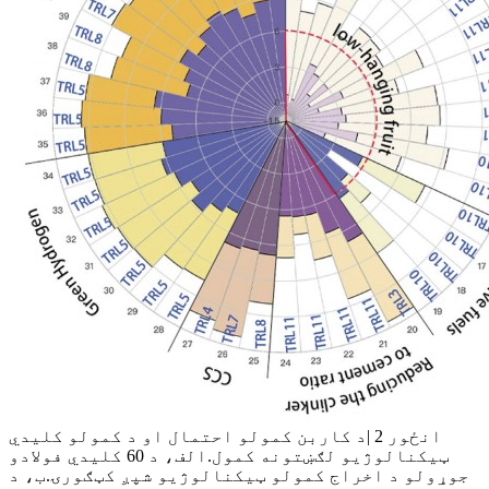
انځور 2 |د کاربن کمولو احتمال او د کمولو کلیدي
ټیکنالوژیو لګښتونه کمول.الف، د 60 کلیدي فولادو
جوړولو د اخراج کمولو ټیکنالوژیو شپږ کټګورۍ.ب، د