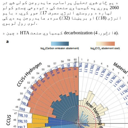
د یو ځای شوي تحلیل پراساس، هایدروجن کولی شي تر
2060 پورې په کیمیاوي صنعت کې د تودوخې چمتو کولو
لپاره د وروستي انرژي مصرف 17٪ جوړ کړي. د بایو
انرژی (18٪) او بریښنا (32٪) سره، هایدروجن په دې کې
لوی رول لوبوي.
د چین د HTA کیمیاوي صنعت decarbonization (انځور. 4a).