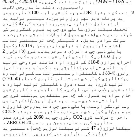
گرډ نرخ سره تمه کیږي
په 205019 کې 38-40MWh−1 US$ ته
راټیټیږي، د شنه هایدروجن لګښت
هم به کم شي، او د 100٪ هایدروجن-DRI لاره ممکن د پخوا
په پرتله ډیر مهم رول ولوبوي.د سیمنټو تولید په
اړه، ماډل د تولید پروسې په اوږدو کې 47 کلیدي
تخفیف ټیکنالوژي شاملې دي چې په شپږو کټګوریو کې
طبقه بندي شوي (ضمني جدول 2 او 3): د انرژي موثریت، د
سونګ موادو بدیل، د کلینکر څخه تر سیمنټو تناسب
کمول، CCUS، شنه هایدروجن او نیلي هایدروجن (
انځور 2b).پایلې ښیي چې د انرژی د موثریت ښه شوي
ټیکنالوژي کولی شي د سمنټو سکټور کې د CO2 ټول
اخراج یوازې 8-10٪ کم کړي، او د فاضله تودوخې تولید
او د اکسي تیلو ټیکنالوژي به د کمولو محدود اغیز
ولري (4-8٪).د کلینکر او سیمنټو تناسب کمولو لپاره
ټیکنالوژي کولی شي نسبتا لوړ کاربن کمولو (50-70٪)
تولید کړي، په عمده ډول د کلینکر تولید لپاره د
دانه شوي بلاسټ فرنس سلیګ په کارولو سره د کاربن شوي
خام مواد په شمول، که څه هم منتقدین پوښتنه کوي چې
آیا نتیجه شوي سیمنټ به خپل اړین ځانګړتیاوې
وساتي.مګر اوسنۍ پایلې ښیي چې د هایدروجن کارول د
CCUS سره یوځای کولی شي د سیمنټو سکتور سره مرسته
وکړي چې په 2060 کې نږدې صفر CO2 اخراج ترلاسه کړي.
د ZERO-H سناریو کې، د هایدروجن پر بنسټ 20
ټیکنالوژي (د 47 کمولو ټیکنالوژیو څخه) د سمنټو په
تولید کې رول لري.موږ ګورو چې د هایدروجن