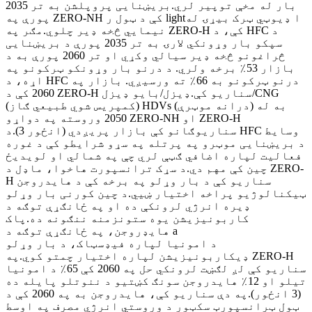
بار له مخې توپیر لري.بریښنایی پروپلشن به تر 2035
پورې په ZERO-NH کې د ټول ر lightا ډیوټي ټرک بیړۍ له
نیمایي څخه ډیر چلوي.مګر په ZERO-H کې، د HFC د
سپکو بار وړونکي لارۍ به تر 2035 پورې د بریښنایی
څراغونو څخه ډیر سیالي وکړي او تر 2060 پورې به د
بازار 53٪ برخه ولري. د درنو بار وړونکو ټرکونو په
اړه، د HFC درنو ټرکونو به 66٪ ته ورسیږي. بازار په
2060 کې د ZERO-H سناریو کې.ډیزل/بایو ډیزل/CNG
(کمپریس شوي طبیعي ګاز) HDVs (درانه موټرې) به له
2050 وروسته په دواړو ZERO-NH او ZERO-H
سناریوګانو کې بازار پریږدي (انځور 3).د HFC وسایط
د بریښنایی موټرو په پرتله په سړو شرایطو کې د غوره
فعالیت لپاره اضافي ګټې لري چې په شمالي او لویدیځ
چین کې مهم دي.د سړک ترانسپورت هاخوا، ماډل د ZERO-
H سناریو کې د بار وړلو په برخه کې د هایدروجن
ټیکنالوژیو پراخه اختیار ښیي.د چین کورنی بار وړلو
ډیره انرژي لرونکې ده او په ځانګړې توګه د
کاربونیزیشن یوه ستونزمنه ننګونه ده.پاک
هایډروجن، په ځانګړې توګه د a
د امونیا لپاره فیډسټاک، د بار وړلو
ډیکاربونیزیشن لپاره اختیار چمتو کوي.په ZERO-H
سناریو کې لږ لګښت لرونکي حل په 2060 کې 65٪ د امونیا
تیلو او 12٪ هایدروجن سونګ کښتیو د ننوتلو پایله ده
(3 انځور).په دې سناریو کې، هایدروجن به په 2060 کې د
ټول ټرانسپورټ سکټور د وروستي انرژي مصرف په اوسط