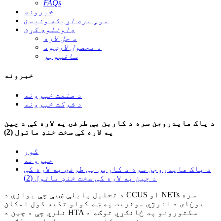
FAQs
خبرونه
موږ سره اړیکه ونیسئ
ډاونلوډ کړئ
د حل لاره
د محصول لارښود
سافټویر
خبرونه
د صنعت خبرونه
د شرکت خبرونه
د پاک هایدروجن سره د کاربن بې طرفۍ په لاره کې د چین
په لاره کې سخت خنډ ماتول (2)
کور
خبرونه
د پاک هایدروجن سره د کاربن بې طرفۍ په لاره کې
د چین په لاره کې سخت خنډ ماتول (2)
د تحلیل پایلې ښیې چې یوازې د CCUS او NETs سره
یوځای د انرژي موثریت په ښه کولو تکیه کول امکان
نلري چې د چین د HTA سکتورونو په ځانګړي توګه د