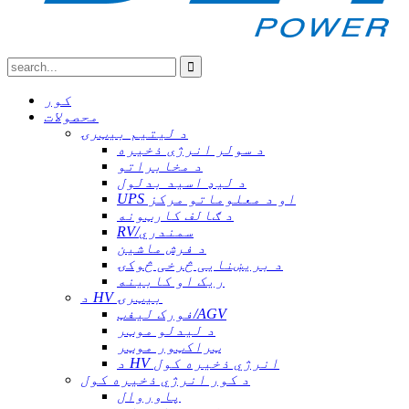
کور
محصولات
د لیتیم بیټرۍ
د سولر انرژی ذخیره
د مخابراتو
د لیډ اسید بدلول
UPS او د معلوماتو مرکز
د ګالف کارټونه
RV/سمندري
د فرش ماشین
د بریښنایی څرخی څوکۍ
ریک او کابینه
د HV بیټرۍ
فورک لیفټ/AGV
د لیدلو موټر
ټراکټور موټر
د HV انرژي ذخیره کول
د کور انرژي ذخیره کول
پاوروال