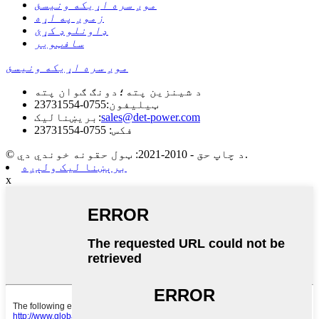
موږ سره اړیکه ونیسئ
زموږ په اړه
ډاونلوډ کړئ
سافټویر
موږ سره اړیکه ونیسئ
د شینزین پته؛دونګ ګوان پته
ټیلیفون:
0755-23731554
sales@det-power.com
بریښنالیک:
فکس: 0755-23731554
© د چاپ حق - 2010-2021: ټول حقونه خوندي دي.
برېښنا لیک ولېږه
x