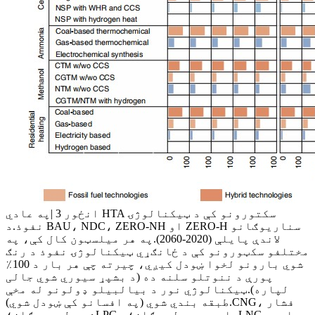
انځور 3 |په عادي HTA سکتورونو کې د ټیکنالوژۍ
نفوذ.د BAU، NDC، ZERO-NH او ZERO-H سناریوګانو
لاندې پایلې (2020-2060).په هر میلسټون کال کې، په
مختلفو سکټورونو کې د ځانګړي ټیکنالوژۍ نفوذ د رنګ
شوي بارونو لخوا ښودل کیږي، چیرته چې هر بار د 100٪
پورې د ننوتلو سلنه ده (د بشپړ سیوري شوي جالی
لپاره).ټیکنالوژي نور د بیالبیلو ډولونو له مخې
طبقه بندي شوي (په افسانو کې ښودل شوي).CNG، فشار
شوي طبیعي ګاز؛LPG، مایع پټرولیم ګاز؛LNG، مایع