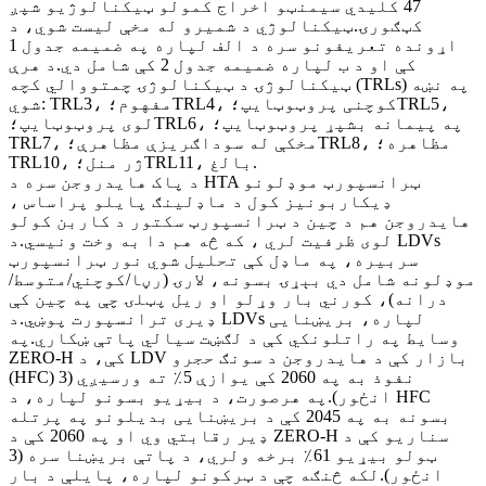
47 کلیدي سیمنټو اخراج کمولو ټیکنالوژیو شپږ
کټګورۍ.ټیکنالوژي د شمیرو له مخې لیست شوي، د
اړونده تعریفونو سره د الف لپاره په ضمیمه جدول 1
کې او د ب لپاره ضمیمه جدول 2 کې شامل دي.د هرې
ټیکنالوژۍ د ټیکنالوژۍ چمتووالي کچه (TRLs) په نښه
شوي: TRL3، مفهوم؛TRL4، کوچنی پروټوټایپ؛TRL5،
لوی پروټوټایپ؛TRL6، په پیمانه بشپړ پروټوټایپ؛
TRL7، مخکې له سوداګریزې مظاهرې؛TRL8، مظاهره؛
TRL10، ژر منل؛TRL11، بالغ.
د پاک هایدروجن سره د HTA ټرانسپورټ موډلونو
ډیکاربونیز کول د ماډلینګ پایلو پراساس ،
هایدروجن هم د چین د ټرانسپورټ سکتور د کاربن کولو
لوی ظرفیت لري ، که څه هم دا به وخت ونیسي.د LDVs
سربیره، په ماډل کې تحلیل شوي نور ټرانسپورټ
موډلونه شامل دي بېړۍ بسونه، لارۍ (رڼا/کوچني/متوسط/
درانه)، کورني بار وړلو او ریل پټلۍ چې په چین کې
ډیری ترانسپورت پوښي.د LDVs لپاره، بریښنایی
وسایط په راتلونکي کې د لګښت سیالي پاتې ښکاري.په
ZERO-H کې، د LDV بازار کې د هایدروجن د سونګ حجرو
(HFC) نفوذ به په 2060 کې یوازې 5٪ ته ورسیږي (3
انځور).په هرصورت، د بیړیو بسونو لپاره، د HFC
بسونه به په 2045 کې د بریښنایی بدیلونو په پرتله
ډیر رقابتي وي او په 2060 کې د ZERO-H سناریو کې د
ټولو بیړیو 61٪ برخه ولري، د پاتې بریښنا سره (3
انځور).لکه څنګه چې د ټرکونو لپاره، پایلې د بار