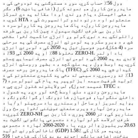
ډول 56٪ حساب کړي. موږ د هستوګنې په تودوخې کې د
هایدروجن کارول هم نمونه کړل (اضافی یادښت 6)، مګر
د هغې اخیستل د پام وړ ندي او دا مقاله په دې تمرکز
کوي. د HTA صنعتونو او د درنو دندو ترانسپورت کې د
هایدروجن کارول.د پاک هایدروجن په کارولو سره د
کاربن بې طرفۍ لګښت سپمول د چین کاربن بې طرفه
راتلونکي به د نوي کولو وړ انرژي حاکمیت لخوا مشخص
شي ، د ډبرو سکرو په لومړني انرژي مصرف کې په مرحلې
سره (4 شکل).غیر فوسیل تیل په 2050 کې د لومړني انرژي
مخلوط 88٪ او په 2060 کې 93٪ د ZERO-H. باد او لمر
لاندې به په 2060 کې د لومړني انرژي مصرف نیمایي چمتو
کړي. په اوسط ډول ، په ملي کچه ، د بشپړ وروستي انرژي
پاک هایدروجن برخه مصرف (TFEC) کیدای شي په 2060 کې
13٪ ته ورسیږي. د سیمې له مخې په کلیدي صنعتونو کې د
تولید ظرفیت سیمه ایز توپیر په پام کې نیولو سره (7
ضمیمه جدول)، لس ولایتونه شتون لري چې د TFEC د
هایدروجن ونډې د ملي اوسط څخه لوړ دي، په شمول د
داخلي منګولیا، فوجیان، شانډونګ. او ګوانګډونګ، د
بډایه لمریز او ساحل او سمندري باد سرچینو او / یا د
هایدروجن لپاره ډیری صنعتي غوښتنې لخوا پرمخ وړل
کیږي.د ZERO-NH سناریو کې، تر 2060 پورې د کاربن بې
طرفۍ ترلاسه کولو لپاره د مجموعې پانګونې لګښت به
20.63 ټریلیون ډالر وي، یا د 2020-2060 لپاره د مجموعي
ناخالص کورني تولید (GDP) 1.58٪ وي.په هر کال کې
منځنۍ اضافي پانګه اچونه به په کال کې شاوخوا 516