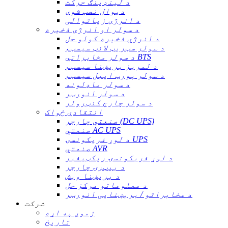
د لینډینګ حرکت
دیوال نصب شوی
د انرژی زیاتوالی
د سولر او انرژی ذخیره
د انرژي ذخیره کولو حل
د سولر سټریټ لائټ سیسټم
د سولر مخابراتي BTS
د لمریز بریښنا سیسټم
د سولر پورټ ایبل سیسټم
د سولر ماډلونه
د سولر انورټر
د سولر چارج کنټرولر
انتقادي ځواک
صنعتي چارجر (DC UPS)
صنعتي AC UPS
د لوړ فریکونسۍ UPS
صنعتي AVR
د لوړ فریکونسۍ ریکټیفیر
د بیټرۍ چارجر
د بریښنا ویش
د معلوماتو مرکز حل
د مخابراتو / بریښنایی انورټر
شرکت
زموږ په اړه
تاریخ