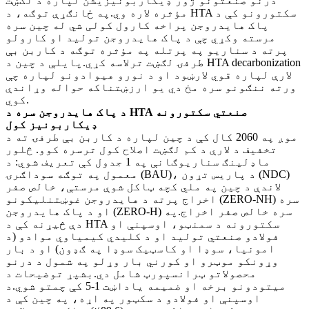
درنو صنعتونو ژور ډیکاربونیزیشن لپاره د لګښت
مؤثره لاره وي.په ځانګړې توګه، د HTA سکتورونو کې د
پاک هایدروجن پراخه کارول کولی شي له چین سره
مرسته وکړي چې د پاک هایدروجن تولید او کارولو
پرته د سناریو په پرتله په مؤثره توګه د کاربن بې
طرفۍ لګښت ترلاسه کړي.پایلې د چین د HTA decarbonization
لارې لپاره قوي لارښود او د نورو هیوادونو لپاره چې
ورته ننګونو سره مخ دي یو ارزښتناکه حواله وړاندې
کوي.
د پاک هایدروجن سره د HTA صنعتي سکتورونه
ډیکاربونیز کول
موږ په 2060 کال کې د چین لپاره د کاربن بې طرفۍ ته د
تخفیف د لارې د کم لګښت اصلاح کول ترسره کوو. څلور
ماډلینګ سناریوګانې په 1 جدول کې تعریف شوي: د
معمول په توګه سوداګرۍ (BAU)، د پاریس تړون (NDC)
لاندې د چین په ملي کچه ټاکل شوې مرستې، خالص صفر
اخراج پرته د هایدروجن غوښتنلیکونو (ZERO-NH) سره
او د پاک هایدروجن (ZERO-H) سره خالص صفر اخراج.په
دې څیړنه کې د HTA سکتورونه د سمنټو، اوسپنې او
فولادو صنعتي تولید او د کلیدي کیمیاوي موادو (د
امونیا، سوډا او کاسټیک سوډا په ګډون) او د بار
وړونکو موټرو او کورني بار وړلو په شمول د درنو
محصولاتو ټرانسپورټ شامل دي.بشپړ توضیحات د
میتودونو برخه او ضمیمه یاداښت 1-5 کې چمتو شوي.د
اوسپنې او فولادو د سکټور په اړه، په چین کې د