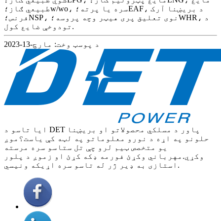
طبیعي ګاز؛w/wo، سره یا پرته؛EAF، د بریښنا آرک
فرنس؛NSP، نوی تعلیق پری هیټر وچه پروسه؛WHR، د
تودوخې ضایع کول.
د پوسټ وخت: مارچ-13-2023
ایا تاسو د DET پاور د مسلکي محصولاتو او بریښنا
حلونو په اړه د نورو معلوماتو په لټه کې یاست؟موږ
یو متخصص ټیم لرو چې تل ستاسو سره مرسته
وکړي.مهرباني وکړئ فورمه ډکه کړئ او زموږ د پلور
استازی به ډیر ژر له تاسو سره اړیکه ونیسي.