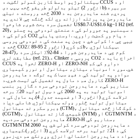
ټیکنالوژیو اوسط کاربن کمولو لګښت د CCUS او د
تیلو بدلولو طریقو څخه ټیټ دی (انځور 2b).سربیره
پردې، شنه هایدروجن به د 2030 څخه وروسته د نیلي
هایدروجن په پرتله ارزانه وي لکه څنګه چې لاندې په
تفصیل سره بحث شوی، شاوخوا US$0.7-US$1.6 kg−1 H2 (ref.
20)، د سیمنټو په جوړولو کې د صنعتي تودوخې په چمتو
کولو کې د CO2 د پام وړ کمښت راوړي. .اوسنۍ پایلې
ښیې چې دا کولی شي د چین په صنعت کې د تودوخې پروسې
څخه د CO2٪ 89-95 کم کړي (انځور 2b، ټیکنالوژي.
28-47)، کوم چې د هایدروجن شورا د 84-92٪ اټکل سره
مطابقت لري (ref. 21).د Clinker پروسې د CO2 اخراج باید د
CCUS لخوا په ZERO-H او ZERO-NH دواړو کې کم
شي.موږ د امونیا، میتان، میتانول او نورو کیمیاوي
موادو په تولید کې د فیډ سټاک په توګه د هایدروجن
کارول هم د ماډل په تفصیل کې لیست شوي.د ZERO-H
سناریو کې، د هایدروجن تودوخې سره د ګاز پر بنسټ
امونیا تولید به په 2060 کې د ټول تولید 20٪ برخه
ترلاسه کړي (انځور. 3 او ضمیمه جدول 4).په ماډل کې د
میتانول تولید څلور ډوله ټیکنالوژي شاملې دي: د
ډبرو سکرو ته میتانول (CTM)، د کوک ګاز څخه میتانول
(CGTM)، طبیعي ګاز ته میتانول (NTM) او CGTM/NTM د
هایدروجن تودوخې سره.په ZERO-H سناریو کې،
CGTM/NTM د هایدروجن تودوخې سره کولی شي په 2060
کې د 21٪ تولید برخه ترلاسه کړي (3 انځور).کیمیاوي
مواد د هایدروجن احتمالي انرژي وړونکي هم دي.زموږ